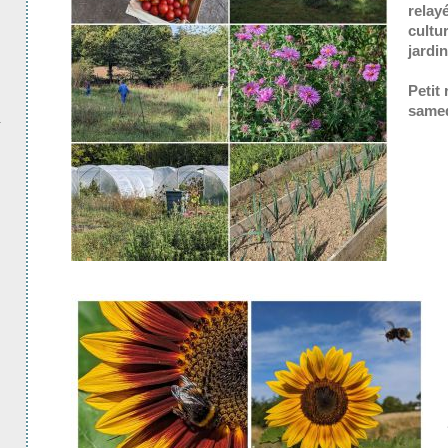
relay
cultur
jardin
Petit
samed