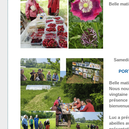
Belle mati
Samedi 
POR
Belle mati
Nous nou
vingtaine
présence 
bienvenue
Luc a prés
abeilles 
présentati