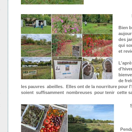
Bien b
aujour
des ja
qui so
et rev
L'aprè
d'hive
bienv
de fre
les pauvres abeilles. Elles ont de la nourriture pour l
soient suffisamment nombreuses pour tenir cette sai
t
Penda