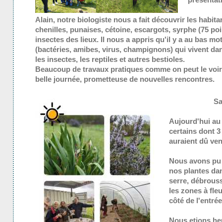
Alain, notre biologiste nous a fait découvrir les habita
chenilles, punaises, cétoine, escargots, syrphe (75 poi
insectes des lieux. Il nous a appris qu'il y a au bas m
(bactéries, amibes, virus, champignons) qui vivent da
les insectes, les reptiles et autres bestioles.
Beaucoup de travaux pratiques comme on peut le voir 
belle journée, prometteuse de nouvelles rencontres.
Sa
Aujourd'hui au j
certains dont 3
auraient dû ven
Nous avons pu m
nos plantes dan
serre, débrouss
les zones à fle
côté de l'entrée
Nous etions he