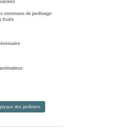
 variées
ets communs de jardinage
 fruits
nécessaire
’animateur.
iptyque des jardiniers