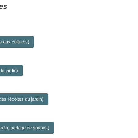
es
s aux cultures)
le jardin)
s récoltes du jardin)
ardin, partage de savoirs)